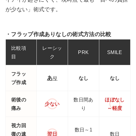
が少ない」術式です。
・フラップ作成ありなしの術式方法の比較
比較項
レーシッ
PRK
SMILE
目
ク
フラッ
あ
り
なし
なし
プ作成
術後の
数日間あ
ほぼなし
少ない
痛み
り
～軽度
視力回
数日～1
復の速
翌日
数日