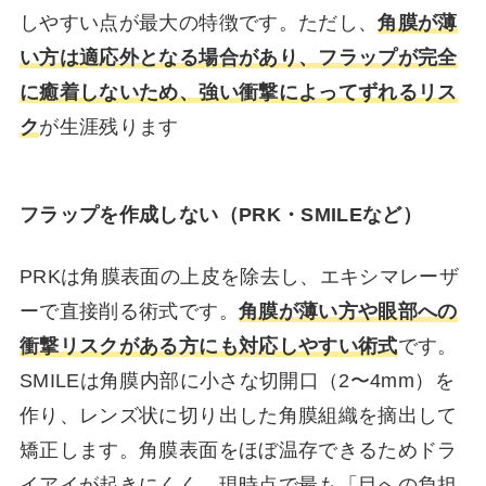
しやすい点が最大の特徴です。ただし、
角膜が薄
い方は適応外となる場合があり、フラップが完全
に癒着しないため、強い衝撃によってずれるリス
ク
が生涯残ります
フラップを作成しない（PRK・SMILEなど）
PRKは角膜表面の上皮を除去し、エキシマレーザ
ーで直接削る術式です。
角膜が薄い方や眼部への
衝撃リスクがある方にも対応しやすい術式
です。
SMILEは角膜内部に小さな切開口（2〜4mm）を
作り、レンズ状に切り出した角膜組織を摘出して
矯正します。角膜表面をほぼ温存できるためドラ
イアイが起きにくく、現時点で最も「目への負担