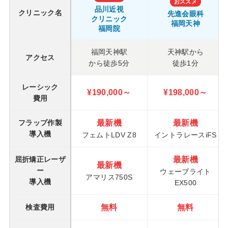
おススメ
品川近視
クリニック名
先進会眼科
クリニック
福岡天神
福岡院
福岡天神駅
天神駅から
アクセス
から徒歩5分
徒歩1分
レーシック
¥190,000～
¥198,000～
費用
最新機
最新機
フラップ作製
導入機
フェムトLDV Z8
イントラレースiFS
最新機
屈折矯正レーザ
最新機
ー
ウェーブライト
アマリス750S
導入機
EX500
無料
無料
検査費用