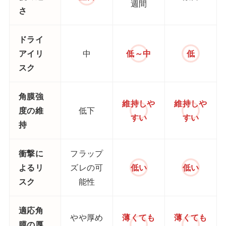
週間
さ
ドライ
アイリ
中
低～中
低
スク
角膜強
維持しや
維持しや
度の維
低下
すい
すい
持
衝撃に
フラップ
よるリ
ズレの可
低い
低い
スク
能性
適応角
やや厚め
薄くても
薄くても
膜の厚