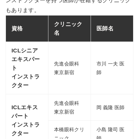
ンストラクターを持つ医師が在籍するクリニック
もあります。
クリニック
資格
医師名
名
ICLシニア
エキスパー
先進会眼科
市川 一夫 医
ト
東京新宿
師
インストラ
クター
先進会眼科
ICLエキス
岡 義隆 医師
東京新宿
パート
インストラ
本橋眼科クリ
小島 隆司 医
クター
ニック
師